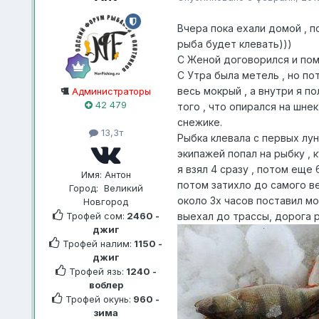
Вчера пока ехали домой , п
рыба будет клевать)))
С Женой договорился и пом
С Утра была метель , но п
весь мокрый , а внутри я по
Администраторы
42 479
того , что опирался на шне
снежике.
13,3т
Рыбка клевала с первых лун
экипажей попал на рыбку , 
я взял 4 сразу , потом еще 
Имя:
Антон
потом затихло до самого в
Город:
Великий
около 3х часов поставил м
Новгород
Трофей сом:
2460 -
выехал до трассы, дорога р
джиг
Трофей налим:
1150 -
джиг
Трофей язь:
1240 -
воблер
Трофей окунь:
960 -
зима