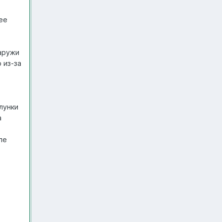
лее
наружи
 из-за
лунки
а
ле