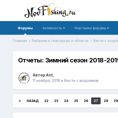
Форумы
Активность
Участники форума
Главная
Рыбачим в Новгороде и области
Вести с водо
Отчеты: Зимний сезон 2018-201
Автор
Ant
,
11 ноября, 2018
в
Вести с водоёмов
НАЗАД
22
23
24
25
26
27
28
29