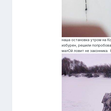
наша остановка утром на К
избурен, решили попробоват
малОй ловит не законника.