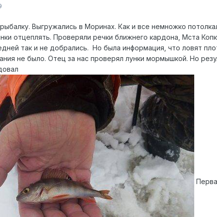
9
рыбалку. Выгружались в Моринах. Как и все немножко потолка
нки отцеплять. Проверяли речки ближнего кардона, Мста Копк
дней так и не добрались. Но была информация, что ловят пло
ния не было. Отец за нас проверял лунки мормышкой. Но резу
довал
Перва