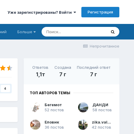
Регистрация
Уже зарегистрированы? Войти
ний
Больше
Непрочитанное
Ответов
Создана
Последний ответ
1,1т
7 г
7 г
4
ТОП АВТОРОВ ТЕМЫ
Бегемот
ДАНДИ
52 постов
58 постов
Еловик
zika.valera
36 постов
42 постов