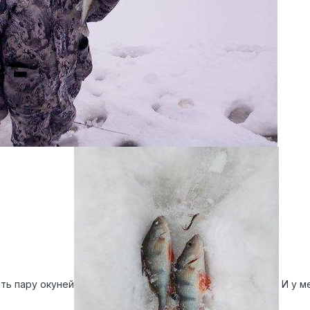
ть пару окуней
И у м