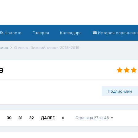
Новости
Галерея
Календарь
История соревнова
ёмов
Отчеты: Зимний сезон 2018-2019
9
Подписчики
30
31
32
ДАЛЕЕ
Страница 27 из 46