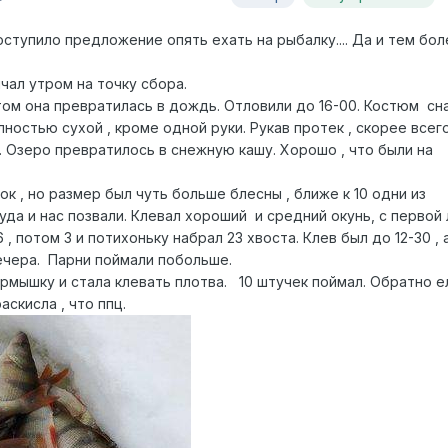
оступило предложение опять ехать на рыбалку.... Да и тем бо
чал утром на точку сбора.
отом она превратилась в дождь. Отловили до 16-00. Костюм с
лностью сухой , кроме одной руки. Рукав протек , скорее всего
к. Озеро превратилось в снежную кашу. Хорошо , что были на
ок , но размер был чуть больше блесны , ближе к 10 одни из
куда и нас позвали. Клевал хороший и средний окунь, с первой 
6 , потом 3 и потихоньку набрал 23 хвоста. Клев был до 12-30 , 
ечера. Парни поймали побольше.
ормышку и стала клевать плотва. 10 штучек поймал. Обратно е
аскисла , что ппц.