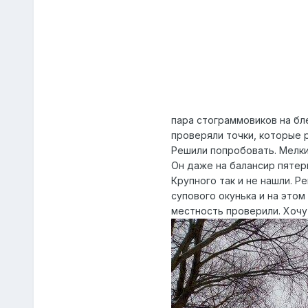
пара стограммовиков на бле
проверяли точки, которые р
Решили попробовать. Мелкий
Он даже на балансир пятер
Крупного так и не нашли. 
супового окунька и на этом
местность проверили. Хочу