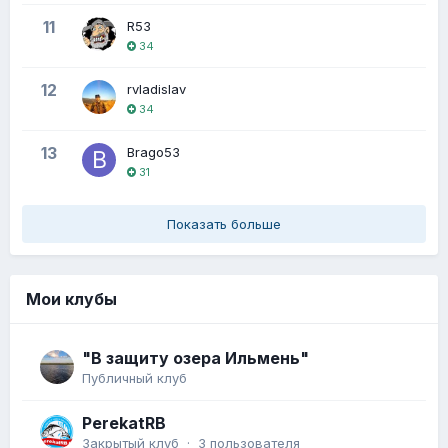
11
R53
34
12
rvladislav
34
13
Brago53
31
Показать больше
Мои клубы
"В защиту озера Ильмень"
Публичный клуб
PerekatRB
Закрытый клуб · 3 пользователя