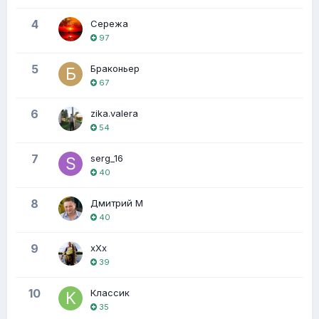
4
Сережа
97
5
Браконьер
67
6
zika.valera
54
7
serg_16
40
8
Дмитрий М
40
9
хХх
39
10
Классик
35