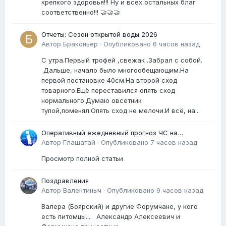
крепкого здоровья!!! Ну и всех остальных благ
соответственно!!! 🤝🤝🤝
Отчеты: Сезон открытой воды 2026
Автор
Браконьер
·
Опубликовано
6 часов назад
С утра.Первый трофей ,свежак .Забрал с собой.
Дальше, начало было многообещающим.На
первой постановке 40см.На второй сход
товарного.Ещё переставился опять сход
нормального.Думаю овсетник
тупой,поменял.Опять сход не мелочи.И всё, на...
Оперативный ежедневный прогноз ЧС на
территории Новгородской области на 9 августа
Автор
Глашатай
·
Опубликовано
7 часов назад
2026 года
Просмотр полной статьи
Поздравления
Автор
Валентиныч
·
Опубликовано
9 часов назад
Валера (Боярский) и другие Форумчане, у кого
есть питомцы... Александр Алексеевич и