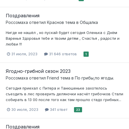
Поздравления
Россомаха
ответил
Краснов
тема в
Общалка
Нигде не нашёл , но пускай будет сегодня Оленька с Днём
Варенья Здоровья тебе и твоим детям , Счастья , радости и
любви !!!
31 июля, 2023
31 646 ответов
1
Ягодно-грибной сезон 2023
Россомаха
ответил
Friend
тема в
По грибы,по ягоды.
Сегодня приехал с Питера и Танюшеньке захотелось
съездить в лес проверить деляночки насчёт грибочков Стали
собирать в 13 00 после того как там прошло стадо грибных...
30 июля, 2023
341 ответ
23
Поздравления