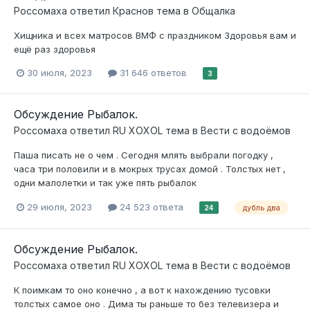
Россомаха
ответил
Краснов
тема в
Общалка
Хищника и всех матросов ВМФ с праздником Здоровья вам и
ещё раз здоровья
30 июля, 2023
31 646 ответов
3
Обсуждение Рыбалок.
Россомаха
ответил
RU XOXOL
тема в
Вести с водоёмов
Паша писать не о чем . Сегодня млять выбрали погодку ,
часа три половили и в мокрых трусах домой . Толстых нет ,
одни малолетки и так уже пять рыбалок
29 июля, 2023
24 523 ответа
дубль два
24
Обсуждение Рыбалок.
Россомаха
ответил
RU XOXOL
тема в
Вести с водоёмов
К поимкам то оно конечно , а вот к нахождению тусовки
толстых самое оно . Дима ты раньше то без телевизера и