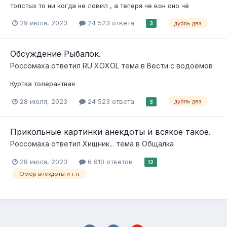
толстых то ни когда не ловил , а теперя че вон оно чё
29 июля, 2023
24 523 ответа
дубль два
3
Обсуждение Рыбалок.
Россомаха
ответил
RU XOXOL
тема в
Вести с водоёмов
Куртка толерантная
28 июля, 2023
24 523 ответа
дубль два
3
Прикольные картинки анекдоты и всякое такое.
Россомаха
ответил
Хищник...
тема в
Общалка
28 июля, 2023
6 910 ответов
12
Юмор анекдоты и т.п.