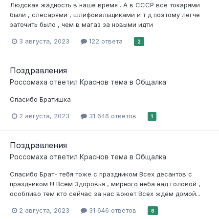
Людская жадность в наше время . А в СССР все токарями
были , слесарями , шлифовальщиками и т д поэтому легче
заточить было , чем в магаз за новыми идти
3 августа, 2023
122 ответа
2
Поздравления
Россомаха
ответил
Краснов
тема в
Общалка
Спасибо Братишка
2 августа, 2023
31 646 ответов
1
Поздравления
Россомаха
ответил
Краснов
тема в
Общалка
Спасибо Брат- тебя тоже с праздником Всех десантов с
праздником !!! Всем Здоровья , мирного неба над головой ,
особливо тем кто сейчас за нас воюет Всех ждём домой...
2 августа, 2023
31 646 ответов
6