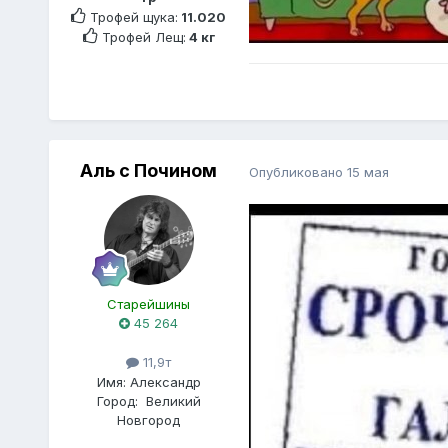
Трофей щука:
11.020
Трофей Лещ:
4 кг
Аль с Почином
Опубликовано
15 мая
Старейшины
45 264
11,9т
Имя:
Александр
Город:
Великий
Новгород