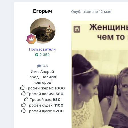
Егорыч
Опубликовано
12 мая
Пользователи
2 352
146
Имя:
Андрей
Город:
Великий
новгород
Трофей жерех:
1000
Трофей налим:
580
Трофей язь:
980
Трофей судак:
1100
Трофей щука:
3200