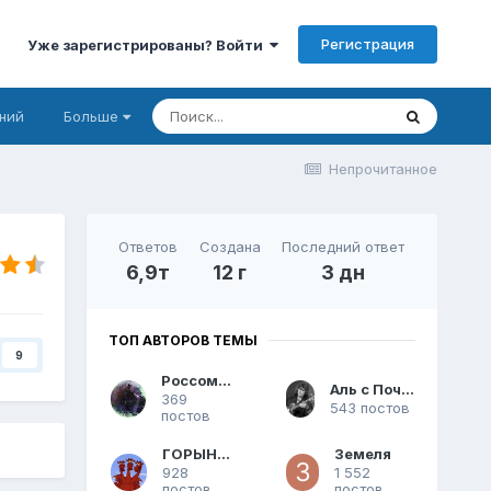
Регистрация
Уже зарегистрированы? Войти
ний
Больше
Непрочитанное
Ответов
Создана
Последний ответ
6,9т
12 г
3 дн
ТОП АВТОРОВ ТЕМЫ
9
Россомаха
Аль с Почином
369
543 постов
постов
ГОРЫНЫЧ
Земеля
928
1 552
постов
постов