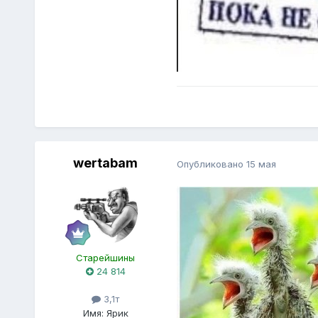
wertabam
Опубликовано
15 мая
Старейшины
24 814
3,1т
Имя:
Ярик