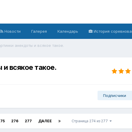
Новости
Галерея
Календарь
История соревнова
ртинки анекдоты и всякое такое.
и всякое такое.
Подписчики
275
276
277
ДАЛЕЕ
Страница 274 из 277