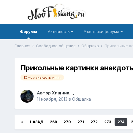
Форумы
Активность
Участники форума
Главная
Свободное общение
Общалка
Прикольные ка
Прикольные картинки анекдоты 
Юмор анекдоты и т.п.
Автор
Хищник...
,
11 ноября, 2013
в
Общалка
НАЗАД
269
270
271
272
273
274