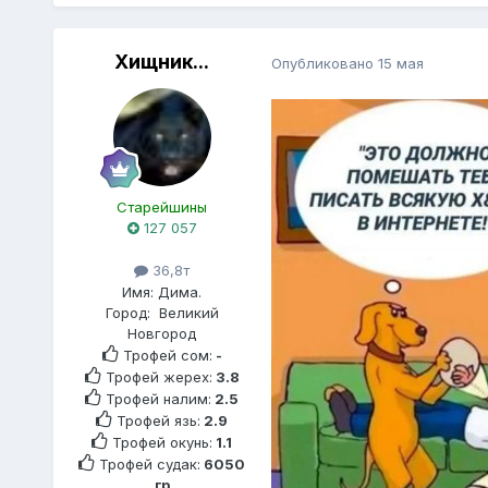
Хищник...
Опубликовано
15 мая
Старейшины
127 057
36,8т
Имя:
Дима.
Город:
Великий
Новгород
Трофей сом:
-
Трофей жерех:
3.8
Трофей налим:
2.5
Трофей язь:
2.9
Трофей окунь:
1.1
Трофей судак:
6050
гр