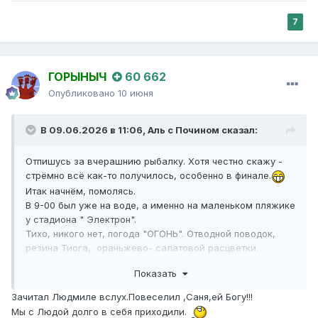
7
ГОРЫНЫЧ
60 662
Опубликовано
10 июня
В 09.06.2026 в 11:06,
Аль с Почином
сказал:
Отпишусь за вчерашнию рыбалку. Хотя честно скажу -
стрёмно всё как-то получилось, особенно в финале.
Итак начнём, помолясь.
В 9-00 был уже на воде, а именно на маленьком пляжике
у стадиона " Электрон".
Тихо, никого нет, погода "ОГОНЬ". Отводной поводок,
резина Тиога, ораньжево- салатовой расцветки.
Рыба играет, окунь гоняет малька, одним словом -
Показать
лепота.
Первая полёвка минут через пять, но кидать далеко,
Зачитал Людмиле вслух.Повеселил ,Саня,ей Богу!!!
почти на бровку фарватера реки. Но клёв есть и это
Мы с Людой долго в себя приходили.