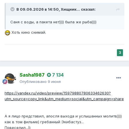
В 09.06.2026 в 14:50,
Хищник...
сказал:
Саня с воды, а пакета нет)))) была же рыба))))
Хоть кино снимай.
3
Sasha1987
7 134
Опубликовано
9 июня
https://yandex.ru/video/preview/15979880780633462630?
utm_source=copy_link&utm_medium=social&utm_campaign=share
А я лицо представил, апосля выхода и услышанных молитв))))
как в том фильме) гребанный Экибастуз...
Повеселил...))