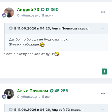
рыбакам незыблемое откровение Всевышнего - что по
делам узнаете лжепророков, не может дурное дерево
Андрей 73
12 360
приносить добрые плоды.
Опубликовано
11 июня
Такая вот вчера была рыбалка.
Всем сотоварищам по преступному увлечениюю НХНЧ.
В 11.06.2026 в 04:23,
Аль с Почином
сказал:
Да, бог то бог, да не будь сам плох.
Жулики набожные.
Честно скажу поржал от души
1
Аль с Почином
45 258
Опубликовано
11 июня
В 11.06.2026 в 06:26,
Андрей 73
сказал: