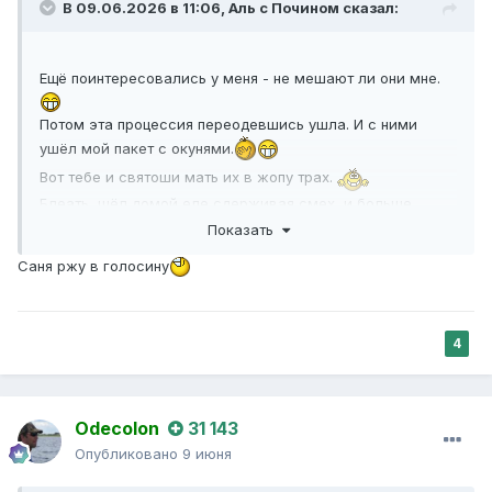
В 09.06.2026 в 11:06,
Аль с Почином
сказал:
Ещё поинтересовались у меня - не мешают ли они мне.
Потом эта процессия переодевшись ушла. И с ними
ушёл мой пакет с окунями.
Вот тебе и святоши мать их в жопу трах.
Блеать, шёл домой еле сдерживая смех, и больше
всего проникался тем, что писал в своё время
Показать
мудрейший Омар Хайям.
Саня ржу в голосину
4
Odecolon
31 143
Опубликовано
9 июня