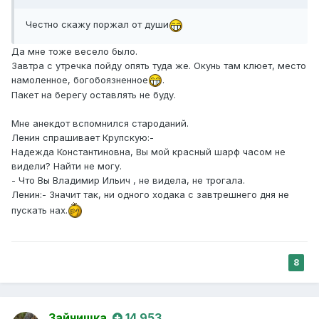
Честно скажу поржал от души
Да мне тоже весело было.
Завтра с утречка пойду опять туда же. Окунь там клюет, место
намоленное, богобоязненное
.
Пакет на берегу оставлять не буду.
Мне анекдот вспомнился староданий.
Ленин спрашивает Крупскую:-
Надежда Константиновна, Вы мой красный шарф часом не
видели? Найти не могу.
- Что Вы Владимир Ильич , не видела, не трогала.
Ленин:- Значит так, ни одного ходака с завтрешнего дня не
пускать нах.
8
Зайчишка
14 953