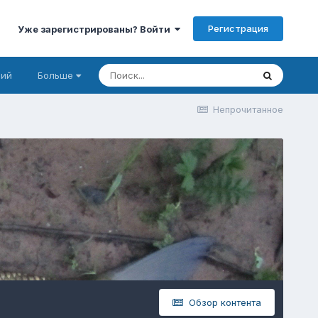
Регистрация
Уже зарегистрированы? Войти
ний
Больше
Непрочитанное
Обзор контента