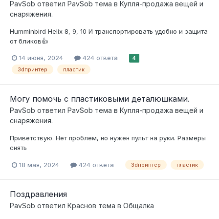
PavSob
ответил
PavSob
тема в
Купля-продажа вещей и
снаряжения.
Humminbird Helix 8, 9, 10 И транспортировать удобно и защита
от бликов👍
14 июня, 2024
424 ответа
4
3dпринтер
пластик
Могу помочь с пластиковыми деталюшками.
PavSob
ответил
PavSob
тема в
Купля-продажа вещей и
снаряжения.
Приветствую. Нет проблем, но нужен пульт на руки. Размеры
снять
18 мая, 2024
424 ответа
3dпринтер
пластик
Поздравления
PavSob
ответил
Краснов
тема в
Общалка