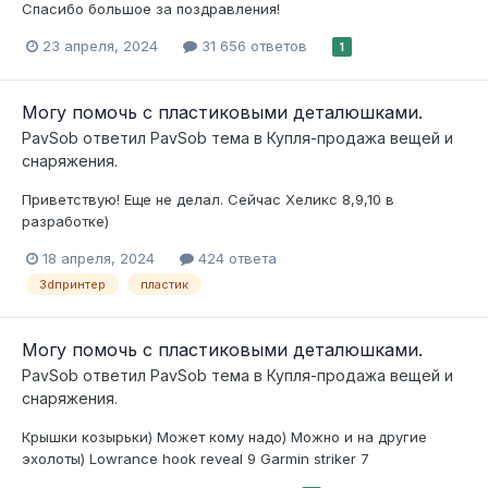
Спасибо большое за поздравления!
23 апреля, 2024
31 656 ответов
1
Могу помочь с пластиковыми деталюшками.
PavSob
ответил
PavSob
тема в
Купля-продажа вещей и
снаряжения.
Приветствую! Еще не делал. Сейчас Хеликс 8,9,10 в
разработке)
18 апреля, 2024
424 ответа
3dпринтер
пластик
Могу помочь с пластиковыми деталюшками.
PavSob
ответил
PavSob
тема в
Купля-продажа вещей и
снаряжения.
Крышки козырьки) Может кому надо) Можно и на другие
эхолоты) Lowrance hook reveal 9 Garmin striker 7