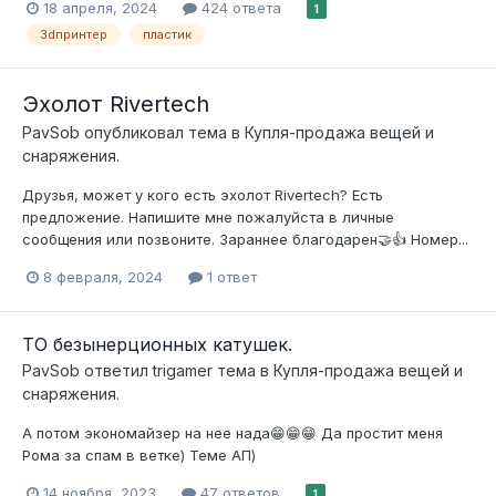
18 апреля, 2024
424 ответа
1
3dпринтер
пластик
Эхолот Rivertech
PavSob
опубликовал тема в
Купля-продажа вещей и
снаряжения.
Друзья, может у кого есть эхолот Rivertech? Есть
предложение. Напишите мне пожалуйста в личные
сообщения или позвоните. Зараннее благодарен🤝👍 Номер...
8 февраля, 2024
1 ответ
ТО безынерционных катушек.
PavSob
ответил
trigamer
тема в
Купля-продажа вещей и
снаряжения.
А потом экономайзер на нее нада😁😁😁 Да простит меня
Рома за спам в ветке) Теме АП)
14 ноября, 2023
47 ответов
1