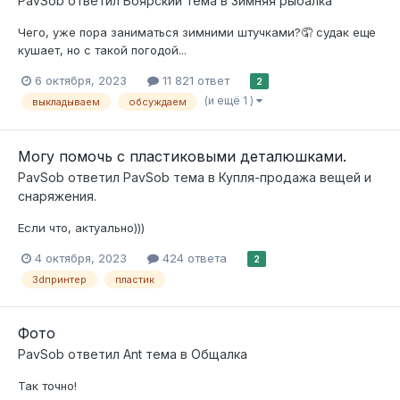
PavSob
ответил
Боярский
тема в
Зимняя рыбалка
Чего, уже пора заниматься зимними штучками?🤦 судак еще
кушает, но с такой погодой...
6 октября, 2023
11 821 ответ
2
(и ещё 1 )
выкладываем
обсуждаем
Могу помочь с пластиковыми деталюшками.
PavSob
ответил
PavSob
тема в
Купля-продажа вещей и
снаряжения.
Если что, актуально)))
4 октября, 2023
424 ответа
2
3dпринтер
пластик
Фото
PavSob
ответил
Ant
тема в
Общалка
Так точно!