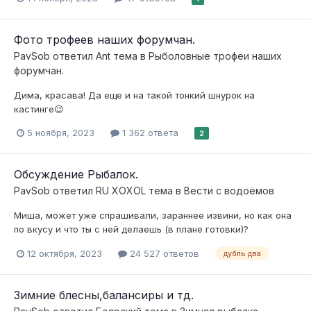
Фото трофеев наших форумчан.
PavSob
ответил
Ant
тема в
Рыболовные трофеи наших
форумчан.
Дима, красава! Да еще и на такой тонкий шнурок на
кастинге😉
5 ноября, 2023
1 362 ответа
2
Обсуждение Рыбалок.
PavSob
ответил
RU XOXOL
тема в
Вести с водоёмов
Миша, может уже спрашивали, зараннее извини, но как она
по вкусу и что ты с ней делаешь (в плане готовки)?
12 октября, 2023
24 527 ответов
дубль два
Зимние блесны,балансиры и тд.