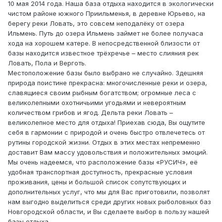
10 мая 2014 года. Наша база отдыха находится в экологически
чистом районе южного Приильменья, в деревне Юрьево, на
берегу реки Ловать, это совсем неподалёку от озера
Ильмень. Путь до озера Ильмень займет не более получаса
хода на хорошем катере. В непосредственной близости от
базы находится известное трёхречье – место слияния рек
Ловать, Пола и Верготь.
Местоположение базы было выбрано не случайно. Здешняя
природа поистине прекрасна: многочисленные реки и озера,
славящиеся своим рыбным богатством; огромные леса с
великолепными охотничьими угодьями и невероятным
количеством грибов и ягод. Дельта реки Ловать –
великолепное место для отдыха! Приехав сюда, Вы ощутите
себя в гармонии с природой и очень быстро отвлечетесь от
рутины городской жизни. Отдых в этих местах непременно
доставит Вам массу удовольствия и положительных эмоций.
Мы очень надеемся, что расположение базы «РУСИЧ», её
удобная транспортная доступность, прекрасные условия
проживания, цены и большой список сопутствующих и
дополнительных услуг, что мы для Вас приготовили, позволят
нам выгодно выделиться среди других новых рыболовных баз
Новгородской области, и Вы сделаете выбор в пользу нашей
базы отдыха.