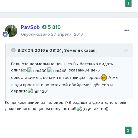
1
PavSob
5 810
Опубликовано
27 апреля, 2016
В 27.04.2016 в 08:24,
Земеля
сказал:
Если это нормальные цены, то Вы батенька видать
олигарх
Указанные цены
сопоставимы с ценами в гостиницах города
А мы
люди простые и палаточкой обойдёмся-дёшево и
сердито
Когда компанией из человек 7-8 ездишь отдыхать, то очень
даже ничего по ценам получается!!!
так-то)))
2