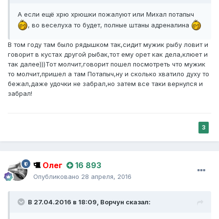
А если ещё хрю хрюшки пожалуют или Михал потапыч
, во веселуха то будет, полные штаны адреналина
В том году там было рядышком так,сидит мужик рыбу ловит и
говорит в кустах другой рыбак,тот ему орет как дела,клюет и
так далее)))Тот молчит,говорит пошел посмотреть что мужик
то молчит,пришел а там Потапыч,ну и сколько хватило духу то
бежал,даже удочки не забрал,но затем все таки вернулся и
забрал!
3
Олег
16 893
Опубликовано
28 апреля, 2016
В 27.04.2016 в 18:09,
Ворчун
сказал: