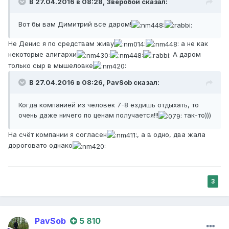
В 27.04.2016 в 08:28,
Зверобой
сказал:
Вот бы вам Димитрий все даром!
Не Денис я по средствам живу
а не как
некоторые алигархи
А даром
только сыр в мышеловке
В 27.04.2016 в 08:26,
PavSob
сказал:
Когда компанией из человек 7-8 ездишь отдыхать, то
очень даже ничего по ценам получается!!!
так-то)))
На счёт компании я согласен
, а в одно, два жала
дороговато однако
3
PavSob
5 810