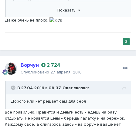
вполне нормально , а с компанией вообще по 1000
Показать
получается.
К тому же в стоимость входят-
Даже очень не плохо.
стоянка,коптильня,мангал,морозильные камеры. И
система скидок есть.
Более подробно вам расскажет администрация ..
2
Ворчун
2 724
Опубликовано
27 апреля, 2016
В 27.04.2016 в 09:37,
Олег
сказал:
Дорого или нет решает сам для себя
Всё правильно. Нравится и деньги есть - едешь на базу
отдыхать. Не нравятся цены - берёшь палатку и на бережок.
Каждому своё, а олигархов здесь - на форуме вааще нет.