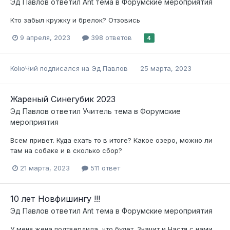
Эд Павлов
ответил
Ant
тема в
Форумские мероприятия
Кто забыл кружку и брелок? Отзовись
9 апреля, 2023
398 ответов
4
KolюЧий
подписался на
Эд Павлов
25 марта, 2023
Жареный Синегубик 2023
Эд Павлов
ответил
Учитель
тема в
Форумские
мероприятия
Всем привет. Куда ехать то в итоге? Какое озеро, можно ли
там на собаке и в сколько сбор?
21 марта, 2023
511 ответ
10 лет Новфишингу !!!
Эд Павлов
ответил
Ant
тема в
Форумские мероприятия
У меня жена подтвердила, что будет. Значит и Настя с нами.