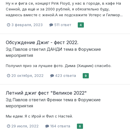
Ну н и фига се, концерт Pink Floyd, у нас в городе, в кафе На
Сенной, да ещё и за 2000 рублей, я обязательно буду,
надеюсь вместе с женой.А не подскажите Уотерс и Гилмор...
3 февраля, 2023
511 ответ
4
Обсуждение Джиг - фест 2022.
Эд Павлов
ответил
ДАНДИ
тема в
Форумские
мероприятия
Получил приз за лучшее фото. Дима (Хищник) спасибо.
20 октября, 2022
423 ответа
9
Летний джиг фест "Великое 2022"
Эд Павлов
ответил
Френки
тема в
Форумские
мероприятия
Мы едем. Я с Ирой и Фил с Настей.
29 июля, 2022
164 ответа
6