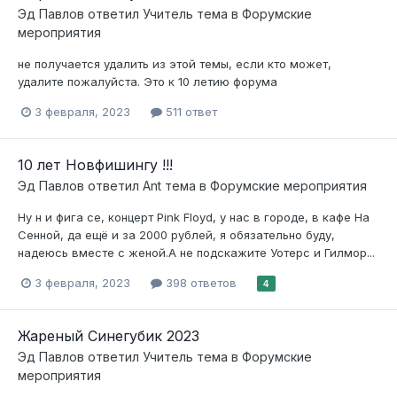
Эд Павлов
ответил
Учитель
тема в
Форумские
мероприятия
не получается удалить из этой темы, если кто может,
удалите пожалуйста. Это к 10 летию форума
3 февраля, 2023
511 ответ
10 лет Новфишингу !!!
Эд Павлов
ответил
Ant
тема в
Форумские мероприятия
Ну н и фига се, концерт Pink Floyd, у нас в городе, в кафе На
Сенной, да ещё и за 2000 рублей, я обязательно буду,
надеюсь вместе с женой.А не подскажите Уотерс и Гилмор...
3 февраля, 2023
398 ответов
4
Жареный Синегубик 2023
Эд Павлов
ответил
Учитель
тема в
Форумские
мероприятия