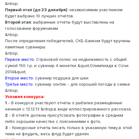
&nbsp;
Первый этап (до 23 декабря)
: независимым участником
будет выбрано 10 лучших отчётов
Второй этап
: выбранные отчёты будут выставлены на
голосование форумчанам
&nbsp;
После определения победителей, СКБ-Банком будут вручены
памятные сувениры:
&nbsp;
Первое место
: Страховой полис на недвижимость с общей
сумой 150 т.р. и сувенир 4 монетки &quot;Олимпиада в Cочи
2014&quot;
Второе место:
сувенир подушка для шеи
Третье место
: сувенир зонтик - для хорошей погоды в семье
&nbsp;
Условия конкурса:
1
- В конкурсе участвуют отчёты о рыбалке размещённые
начиная с 12.12.13 &nbsp;в виде иллюстрированного рассказа.
2
- В отчёте должны присутсовать фотографии в среднем
либо хорошем качестве с пояснениями к фото.
3
- Конкурсные отчеты писать только в указанную тему,в этой
теме не флудить, весь флуд будет удалён.