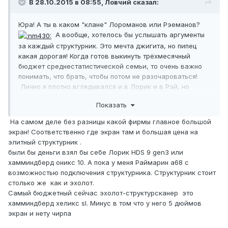
В 28.10.2015 в 08:55,
Ловчий
сказал:
Юра! А ты в каком "клане" Лороманов или Рэеманов?
А вообще, хотелось бы услышать аргументы
за каждый структурник. Это мечта джигита, но пипец
какая дорогая! Когда готов выкинуть трёхмесячный
бюджет среднестатистической семьи, то очень важно
понимать, что брать, чтобы потом не разочароваться!
Лично я плотно вглядывался и в Лорик и в Рэй, но
однозначно для себя не определился! Видимо, из-за
Показать
того, что сами владельцы нифига пока не разобрались
до конца в своих гаджетах, чтобы грамотно
На самом деле без разницы какой фирмы главное большой
презентовать преимущества...
экран! Соответственно где экран там и большая цена на
элитный структурник .
были бы деньги взял бы себе Лорик HDS 9 gen3 или
хамминдберд оникс 10. А пока у меня Раймарин а68 с
возможностью подключения структурника. Структурник стоит
столько же как и эхолот.
Самый бюджетный сейчас эхолот-структурсканер это
хамминдберд хеликс sI. Минус в том что у него 5 дюймов
экран и нету чирпа