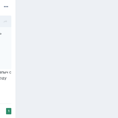
ь
апыч с
году
1