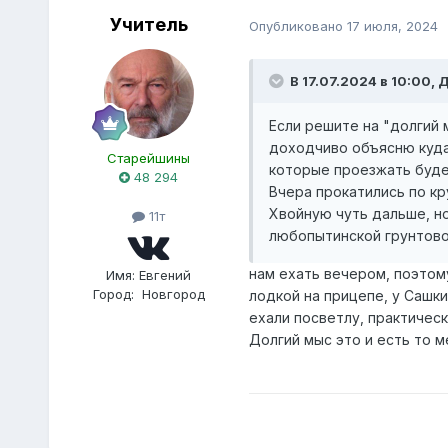
Учитель
Опубликовано
17 июля, 2024
В 17.07.2024 в 10:00,
Если решите на "долгий 
доходчиво объясню куда 
Старейшины
которые проезжать будеш
48 294
Вчера прокатились по кр
Хвойную чуть дальше, н
11т
любопытинской грунтово
нам ехать вечером, поэтому
Имя:
Евгений
Город:
Новгород
лодкой на прицепе, у Сашки
ехали посветлу, практичес
Долгий мыс это и есть то м