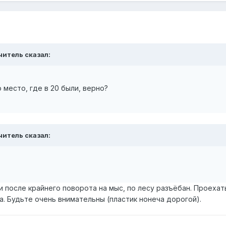
читель
сказал:
о место, где в 20 были, верно?
читель
сказал:
 после крайнего поворота на мыс, по лесу разъёбан. Проехат
а. Будьте очень внимательны (пластик нонеча дорогой).