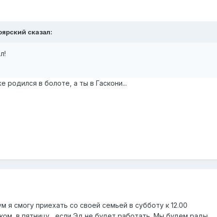
оярский
сказал:
л!
же родился в болоте, а ты в Гаскони...
м я смогу приехать со своей семьей в субботу к 12.00
ком в пятницу , если Эд не будет работать. Мы будем рады