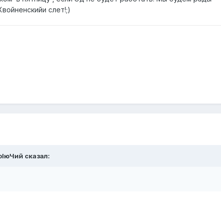
войненскийи слет!;)
olюЧий
сказал: