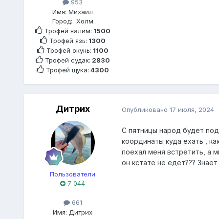
953
Имя:
Михаил
Город:
Холм
Трофей налим:
1500
Трофей язь:
1300
Трофей окунь:
1100
Трофей судак:
2830
Трофей щука:
4300
Дитрих
Опубликовано
17 июля, 2024
С пятницы народ будет подт
координаты куда ехать , ка
поехал меня встретить, а м
он кстате не едет??? Знае
Пользователи
7 044
661
Имя:
Дитрих