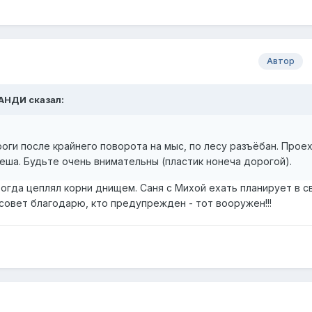
Автор
АНДИ
сказал:
ги после крайнего поворота на мыс, по лесу разъёбан. Прое
пеша. Будьте очень внимательны (пластик нонеча дорогой).
тогда цеплял корни днищем. Саня с Михой ехать планирует в св
а совет благодарю, кто предупрежден - тот вооружен!!!