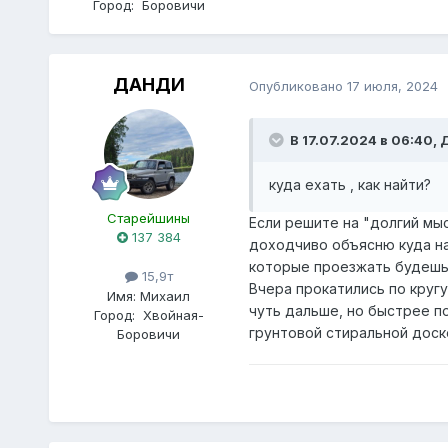
Город:
Боровичи
ДАНДИ
Опубликовано
17 июля, 2024
В 17.07.2024 в 06:40,
куда ехать , как найти?
Старейшины
Если решите на "долгий мыс
137 384
доходчиво объясню куда на
которые проезжать будешь.
15,9т
Вчера прокатились по круг
Имя:
Михаил
чуть дальше, но быстрее п
Город:
Хвойная-
грунтовой стиральной доск
Боровичи