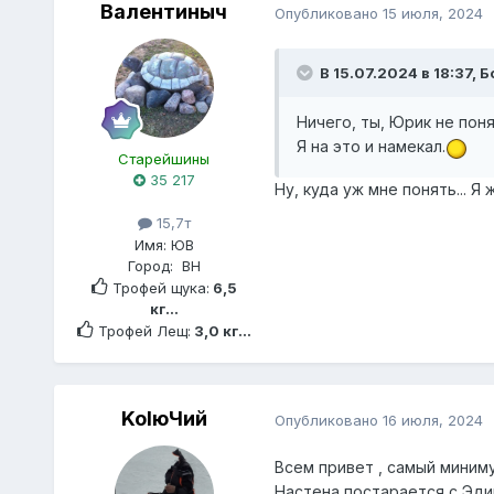
Валентиныч
Опубликовано
15 июля, 2024
В 15.07.2024 в 18:37,
Б
Ничего, ты, Юрик не поня
Я на это и намекал.
Старейшины
35 217
Ну, куда уж мне понять... Я 
15,7т
Имя:
ЮВ
Город:
ВН
Трофей щука:
6,5
кг...
Трофей Лещ:
3,0 кг...
KolюЧий
Опубликовано
16 июля, 2024
Всем привет , самый миниму
Настена постарается с Эди