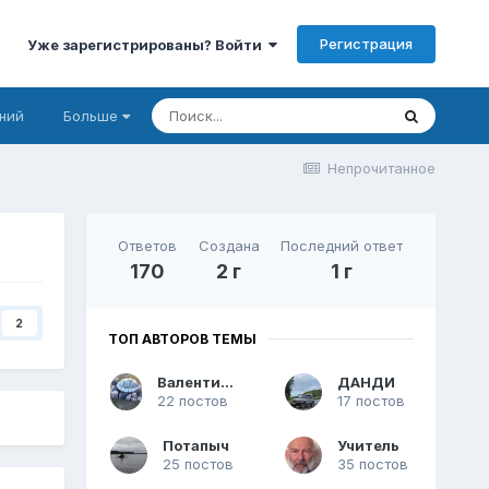
Регистрация
Уже зарегистрированы? Войти
ний
Больше
Непрочитанное
Ответов
Создана
Последний ответ
170
2 г
1 г
2
ТОП АВТОРОВ ТЕМЫ
Валентиныч
ДАНДИ
22 постов
17 постов
Потапыч
Учитель
25 постов
35 постов