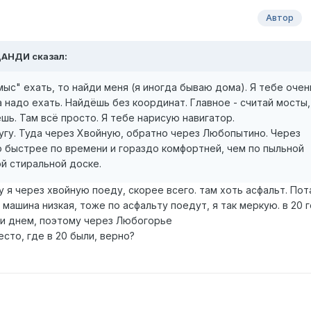
Автор
ДАНДИ
сказал:
мыс" ехать, то найди меня (я иногда бываю дома). Я тебе очен
надо ехать. Найдёшь без координат. Главное - считай мосты,
ь. Там всё просто. Я тебе нарисую навигатор.
угу. Туда через Хвойную, обратно через Любопытино. Через
о быстрее по времени и гораздо комфортней, чем по пыльной
й стиральной доске.
 я через хвойную поеду, скорее всего. там хоть асфальт. Пот
 машина низкая, тоже по асфальту поедут, я так меркую. в 20 
ки днем, поэтому через Любогорье
есто, где в 20 были, верно?