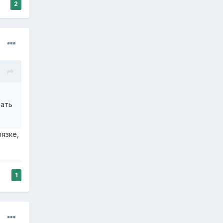
2
хать
язке,
1