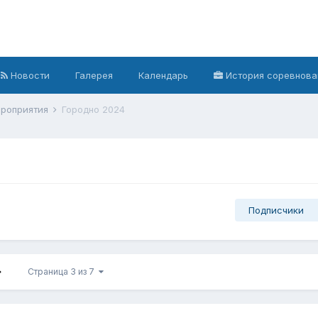
Новости
Галерея
Календарь
История соревнова
роприятия
Городно 2024
Подписчики
Страница 3 из 7