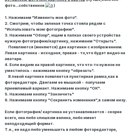
фото...собственное
)
1. Нажимаем "Изменить мое фото".
2. Смотрим, чтобы зеленая точка стояла рядом с
"Использовать мою фотографию".
3. Нажимаем "Обзор", ищем в папках своего устройства
нужную фотографию/картинку, нажимаем "Открыть".
Появляются (меняются) две картинки с изображением.
Левая картинка - исходная, правая - то,что будет видно на
аватаре.
4. Если видим на правой картинке, что что-то нужное не
уместилось - нажимаем кнопку "обрезать".
В левой картинке появляется пунктирная рамка,как в
фоторедакторе. Двигаем ее мышкой - получаем
приемлемый вариант. Нажимаем кнопку "ОК".
5. Нажимаем кнопку "Закончить"
6. Нажимаем кнопку "Сохранить изменения",в самом низу.
Если фотография/ картинка не устанавливается - скорее
всего, она либо слишком велика, либо имеет
неподходящий формат.
Т.е., ее надо либо уменьшить в любом фоторедакторе,