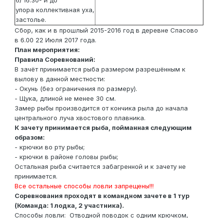
6) 16.30- и до
упора коллективная уха,
застолье.
Сбор, как и в прошлый 2015-2016 год в деревне Спасово
в 6.00 22 Июля 2017 года.
План мероприятия:
Правила Соревнований:
В зачёт принимается рыба размером разрешённым к
вылову в данной местности:
- Окунь (без ограничения по размеру).
- Щука, длиной не менее 30 см.
Замер рыбы производится от кончика рыла до начала
центрального луча хвостового плавника.
К зачету принимается рыба, пойманная следующим
образом:
- крючки во рту рыбы;
- крючки в районе головы рыбы;
Остальная рыба считается забагренной и к зачету не
принимается.
Все остальные способы ловли запрещены!!!
Соревнования проходят в командном зачете в 1 тур
(Команда: 1 лодка, 2 участника).
Способы ловли: Отводной поводок с одним крючком,