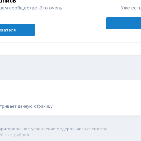
апись
шем сообществе. Это очень
Уже есть
ователя
тривает данную страницу
Cеверо-западное территориальное управление федерального агентства по рыболовству
0 тыс. рублей