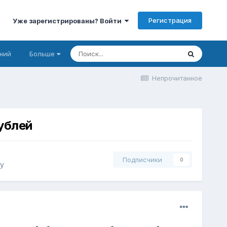
Регистрация
Уже зарегистрированы? Войти
ний
Больше
Непрочитанное
ублей
Подписчики
0
у