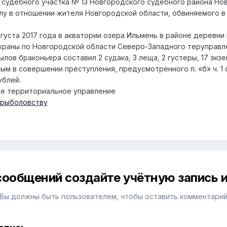
 судебного участка № 13 Новгородского судебного района Но
лу в отношении жителя Новгородской области, обвиняемого в
вгуста 2017 года в акватории озера Ильмень в районе деревн
храны по Новгородской области Северо-Западного теруправл
ылов браконьера составил 2 судака, 3 леща, 2 густеры, 17 экз
м в совершении преступления, предусмотренного п. «б» ч. 1 с
ублей.
е территориальное управление
 рыболовству
сообщений создайте учётную запись и
Вы должны быть пользователем, чтобы оставить комментари