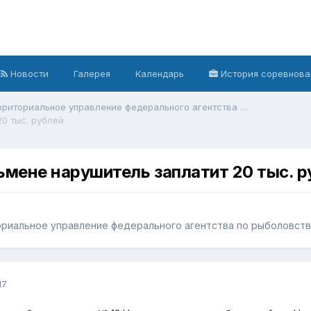
Новости
Галерея
Календарь
История соревнова
Cеверо-западное территориальное управление федерального агентства по рыболовству
0 тыс. рублей
ьмене нарушитель заплатит 20 тыс. р
риальное управление федерального агентства по рыболовств
17