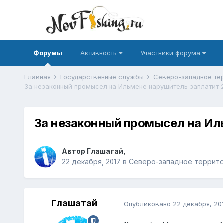
Форумы
Активность
Участники форума
Главная
Государственные службы
За незаконный промысел на Ильмене нарушитель заплатит 2
За незаконный промысел на Ил
Автор
Глашатай
,
22 декабря, 2017
в
Cеверо-западное террито
Глашатай
Опубликовано
22 декабря, 20