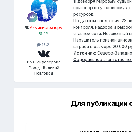
11 декабря Мировым судьей
приговор по уголовному де
ресурсов.
По данным следствия, 23 а
контроля, надзора и рыбоо
Администраторы
49
ставной сети. Незаконный в
Нарушитель признан виновны
13,2т
штрафа в размере 20 000 р
Источник:
Северо-Западно
Федеральное агентство по
Имя:
Инфосервис
Город:
Великий
Новгород
Для публикации 