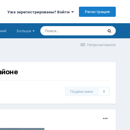
Регистрация
Уже зарегистрированы? Войти
ний
Больше
Непрочитанное
айоне
Подписчики
0