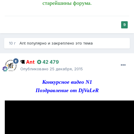
старейшины форума.
9
10 г
Ant
популярно и закреплено это тема
Ant
42 479
Опубликовано
25 декабря, 2015
Конкурсное видео N1
Поздравление от DjVaLeR