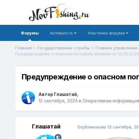
Форумы
Активность
Участники форума
Главная
Государственные службы
Главное управление
Предупреждение о опасном погодном явлении от 12.09.2024
Предупреждение о опасном пого
Автор
Глашатай
,
12 сентября, 2024
в
Оперативная информаци
Глашатай
Опубликовано
12 сентября, 2