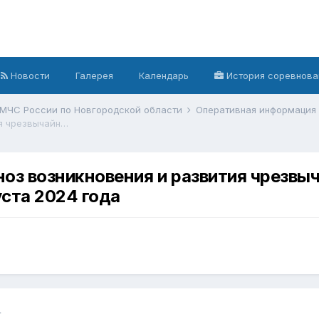
Новости
Галерея
Календарь
История соревнова
 МЧС России по Новгородской области
Оперативная информация
Ежедневный оперативный прогноз возникновения и развития чрезвычайных ситуаций на территории Новгородской области на 9 августа 2024 года
оз возникновения и развития чрезвыч
уста 2024 года
4