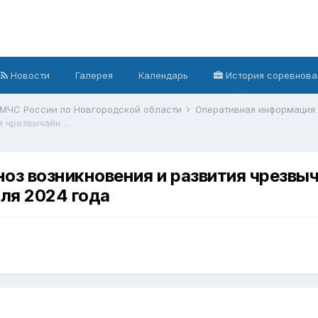
Новости
Галерея
Календарь
История соревнова
 МЧС России по Новгородской области
Оперативная информация
Ежедневный оперативный прогноз возникновения и развития чрезвычайных ситуаций на территории Новгородской области на 26 июля 2024 года
оз возникновения и развития чрезвыч
ля 2024 года