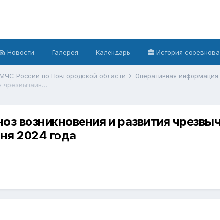
Новости
Галерея
Календарь
История соревнова
 МЧС России по Новгородской области
Оперативная информация
Ежедневный оперативный прогноз возникновения и развития чрезвычайных ситуаций на территории Новгородской области на 29 июня 2024 года
оз возникновения и развития чрезвыч
ня 2024 года