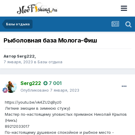
Базы отдыха
Рыболовная база Молога-Фиш
Автор
Serg222
,
7 января, 2023
в
Базы отдыха
Serg222
7 001
Опубликовано
7 января, 2023
https://youtu.be/vk4ZU2qByz0
Летние эмоции в зимнюю стужу)
Мастер по-настоящему уловистых приманок Николай Крылов
(Никъ)
89212033017
По-настоящему душевное спокойное и рыбное место -