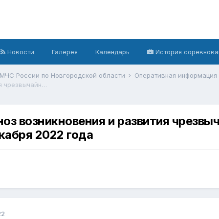
Новости
Галерея
Календарь
История соревнова
 МЧС России по Новгородской области
Оперативная информация
Ежедневный оперативный прогноз возникновения и развития чрезвычайных ситуаций на территории Новгородской области на 20 декабря 2022 года
оз возникновения и развития чрезвыч
кабря 2022 года
22