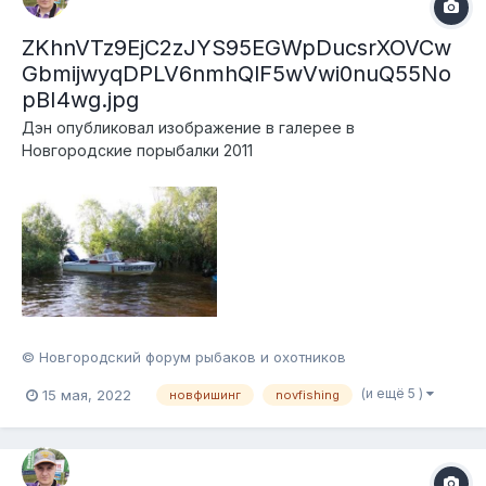
ZKhnVTz9EjC2zJYS95EGWpDucsrXOVCw
GbmijwyqDPLV6nmhQlF5wVwi0nuQ55No
pBI4wg.jpg
Дэн
опубликовал изображение в галерее в
Новгородские порыбалки 2011
© Новгородский форум рыбаков и охотников
(и ещё 5 )
15 мая, 2022
новфишинг
novfishing