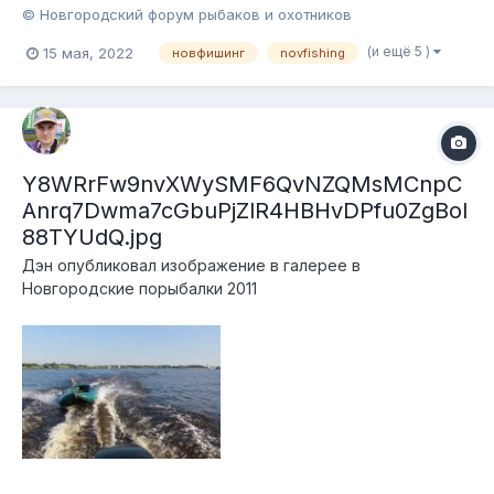
© Новгородский форум рыбаков и охотников
(и ещё 5 )
15 мая, 2022
новфишинг
novfishing
Y8WRrFw9nvXWySMF6QvNZQMsMCnpC
Anrq7Dwma7cGbuPjZlR4HBHvDPfu0ZgBoI
88TYUdQ.jpg
Дэн
опубликовал изображение в галерее в
Новгородские порыбалки 2011