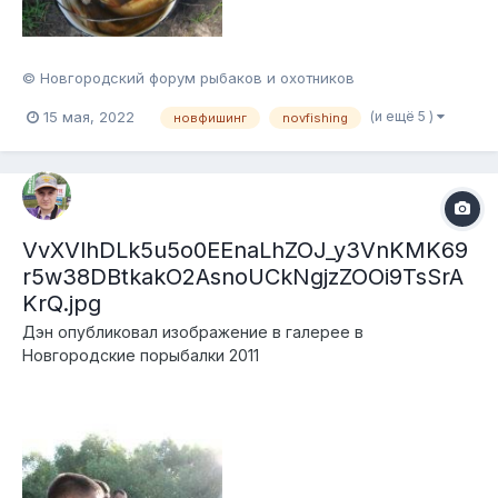
© Новгородский форум рыбаков и охотников
(и ещё 5 )
15 мая, 2022
новфишинг
novfishing
VvXVlhDLk5u5o0EEnaLhZOJ_y3VnKMK69
r5w38DBtkakO2AsnoUCkNgjzZOOi9TsSrA
KrQ.jpg
Дэн
опубликовал изображение в галерее в
Новгородские порыбалки 2011