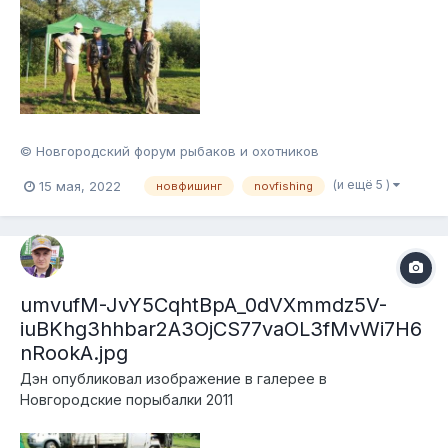
© Новгородский форум рыбаков и охотников
(и ещё 5 )
15 мая, 2022
новфишинг
novfishing
umvufM-JvY5CqhtBpA_0dVXmmdz5V-
iuBKhg3hhbar2A3OjCS77vaOL3fMvWi7H6
nRookA.jpg
Дэн
опубликовал изображение в галерее в
Новгородские порыбалки 2011