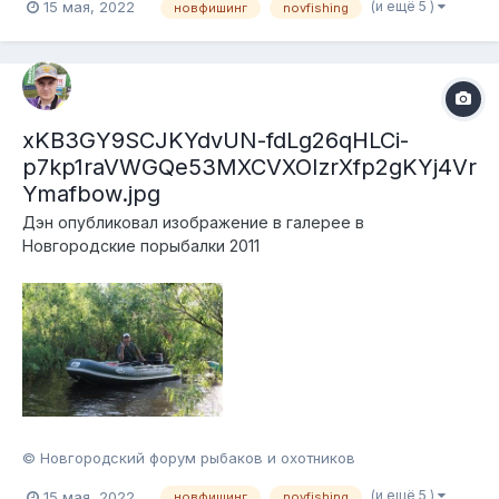
(и ещё 5 )
15 мая, 2022
новфишинг
novfishing
xKB3GY9SCJKYdvUN-fdLg26qHLCi-
p7kp1raVWGQe53MXCVXOIzrXfp2gKYj4Vr
Ymafbow.jpg
Дэн
опубликовал изображение в галерее в
Новгородские порыбалки 2011
© Новгородский форум рыбаков и охотников
(и ещё 5 )
15 мая, 2022
новфишинг
novfishing