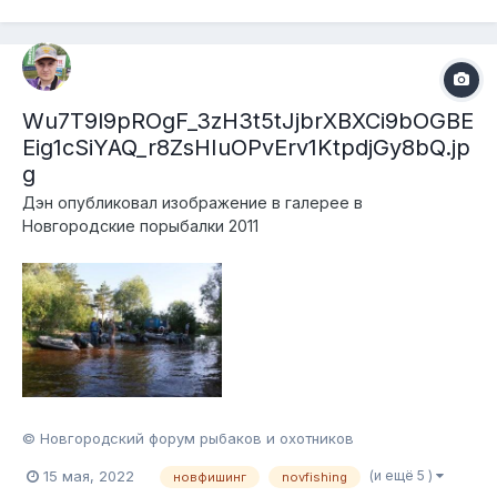
Wu7T9l9pROgF_3zH3t5tJjbrXBXCi9bOGBE
Eig1cSiYAQ_r8ZsHIuOPvErv1KtpdjGy8bQ.jp
g
Дэн
опубликовал изображение в галерее в
Новгородские порыбалки 2011
© Новгородский форум рыбаков и охотников
(и ещё 5 )
15 мая, 2022
новфишинг
novfishing