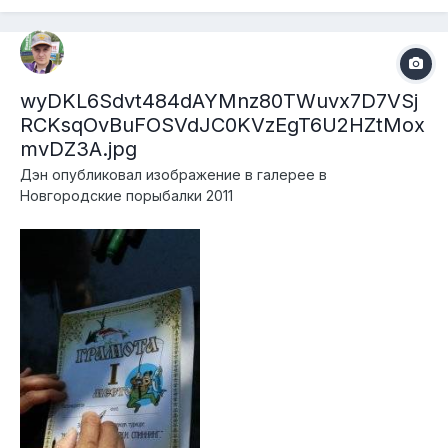
wyDKL6Sdvt484dAYMnz80TWuvx7D7VSj
RCKsqOvBuFOSVdJC0KVzEgT6U2HZtMox
mvDZ3A.jpg
Дэн
опубликовал изображение в галерее в
Новгородские порыбалки 2011