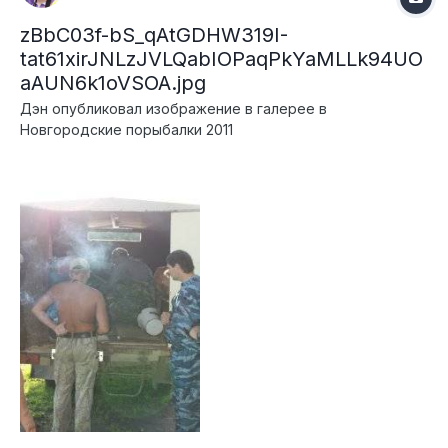
zBbC03f-bS_qAtGDHW319I-
tat61xirJNLzJVLQabIOPaqPkYaMLLk94UO
aAUN6k1oVSOA.jpg
Дэн
опубликовал изображение в галерее в
Новгородские порыбалки 2011