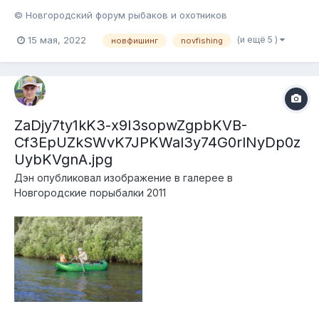
© Новгородский форум рыбаков и охотников
(и ещё 5 )
15 мая, 2022
новфишинг
novfishing
ZaDjy7ty1kK3-x9I3sopwZgpbKVB-
Cf3EpUZkSWvK7JPKWal3y74G0rlNyDp0z
UybKVgnA.jpg
Дэн
опубликовал изображение в галерее в
Новгородские порыбалки 2011