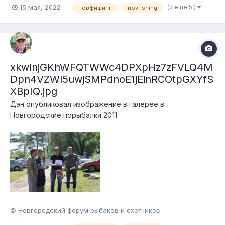
(и ещё 5 )
15 мая, 2022
новфишинг
novfishing
xkwlnjGKhWFQTWWc4DPXpHz7zFVLQ4M
Dpn4VZWl5uwjSMPdnoE1jEinRCOtpGXYfS
XBpIQ.jpg
Дэн
опубликовал изображение в галерее в
Новгородские порыбалки 2011
© Новгородский форум рыбаков и охотников