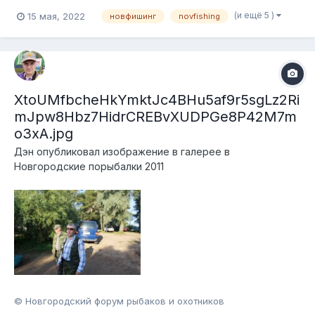
(и ещё 5 )
15 мая, 2022
новфишинг
novfishing
XtoUMfbcheHkYmktJc4BHu5af9r5sgLz2Ri
mJpw8Hbz7HidrCREBvXUDPGe8P42M7m
o3xA.jpg
Дэн
опубликовал изображение в галерее в
Новгородские порыбалки 2011
© Новгородский форум рыбаков и охотников