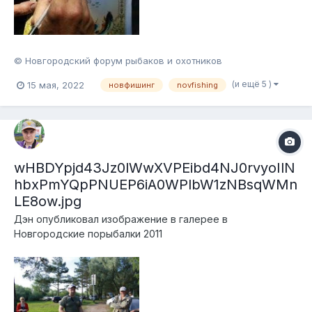
© Новгородский форум рыбаков и охотников
(и ещё 5 )
15 мая, 2022
новфишинг
novfishing
wHBDYpjd43Jz0lWwXVPEibd4NJ0rvyoIlN
hbxPmYQpPNUEP6iA0WPlbW1zNBsqWMn
LE8ow.jpg
Дэн
опубликовал изображение в галерее в
Новгородские порыбалки 2011