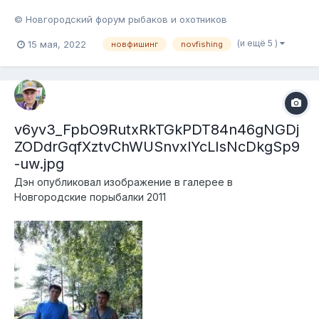
© Новгородский форум рыбаков и охотников
(и ещё 5 )
15 мая, 2022
новфишинг
novfishing
v6yv3_FpbO9RutxRkTGkPDT84n46gNGDj
ZODdrGqfXztvChWUSnvxlYcLIsNcDkgSp9
-uw.jpg
Дэн
опубликовал изображение в галерее в
Новгородские порыбалки 2011