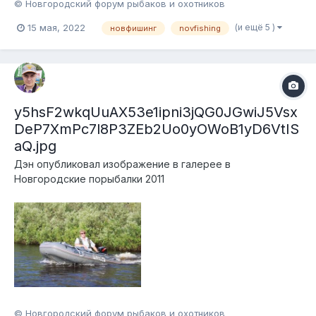
© Новгородский форум рыбаков и охотников
(и ещё 5 )
15 мая, 2022
новфишинг
novfishing
y5hsF2wkqUuAX53e1ipni3jQG0JGwiJ5Vsx
DeP7XmPc7l8P3ZEb2Uo0yOWoB1yD6VtIS
aQ.jpg
Дэн
опубликовал изображение в галерее в
Новгородские порыбалки 2011
© Новгородский форум рыбаков и охотников