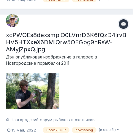
xcPWOEs8dexsmpjO0LVnrD3K6fQzD4jrvB
HV5HTXxeX6DMlQrw5OFGbg9hRsW-
AMyjZpxQ.jpg
Дэн
опубликовал изображение в галерее в
Новгородские порыбалки 2011
© Новгородский форум рыбаков и охотников
(и ещё 5 )
15 мая, 2022
новфишинг
novfishing