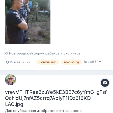
© Новгородский форум рыбаков и охотников
(и ещё 5 )
15 мая, 2022
новфишинг
novfishing
vrevVFHTRea3zuYe5kE3BB7c6yYmG_gFsf
QchidUj7nfAZ5crrq7AplyT1IDz616KD-
LAQ.jpg
Дэн
опубликовал изображение в галерее в