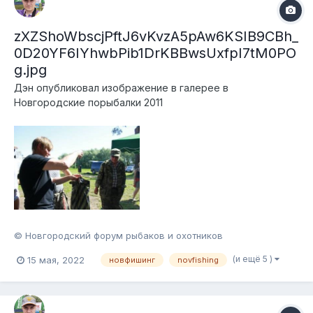
zXZShoWbscjPftJ6vKvzA5pAw6KSIB9CBh_
0D20YF6IYhwbPib1DrKBBwsUxfpI7tM0PO
g.jpg
Дэн
опубликовал изображение в галерее в
Новгородские порыбалки 2011
© Новгородский форум рыбаков и охотников
(и ещё 5 )
15 мая, 2022
новфишинг
novfishing