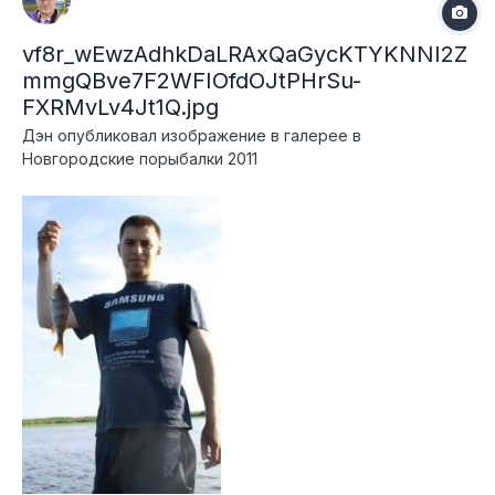
vf8r_wEwzAdhkDaLRAxQaGycKTYKNNI2Z
mmgQBve7F2WFIOfdOJtPHrSu-
FXRMvLv4Jt1Q.jpg
Дэн
опубликовал изображение в галерее в
Новгородские порыбалки 2011