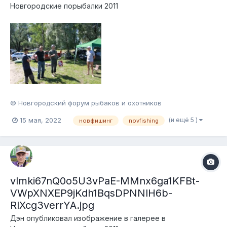
Новгородские порыбалки 2011
© Новгородский форум рыбаков и охотников
(и ещё 5 )
15 мая, 2022
новфишинг
novfishing
vlmki67nQ0o5U3vPaE-MMnx6ga1KFBt-
VWpXNXEP9jKdh1BqsDPNNlH6b-
RlXcg3verrYA.jpg
Дэн
опубликовал изображение в галерее в