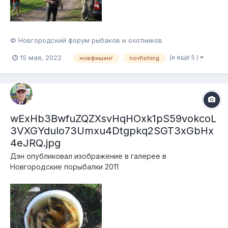
© Новгородский форум рыбаков и охотников
(и ещё 5 )
15 мая, 2022
новфишинг
novfishing
wExHb3BwfuZQZXsvHqHOxk1pS59vokcoL
3VXGYdulo73Umxu4Dtgpkq2SGT3xGbHx
4eJRQ.jpg
Дэн
опубликовал изображение в галерее в
Новгородские порыбалки 2011