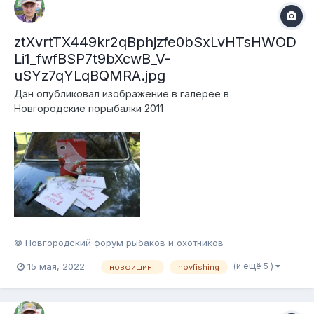
ztXvrtTX449kr2qBphjzfe0bSxLvHTsHWOD
Li1_fwfBSP7t9bXcwB_V-
uSYz7qYLqBQMRA.jpg
Дэн
опубликовал изображение в галерее в
Новгородские порыбалки 2011
© Новгородский форум рыбаков и охотников
(и ещё 5 )
15 мая, 2022
новфишинг
novfishing