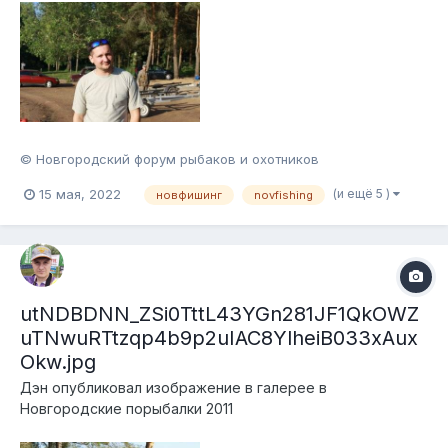
© Новгородский форум рыбаков и охотников
(и ещё 5 )
15 мая, 2022
новфишинг
novfishing
utNDBDNN_ZSi0TttL43YGn281JF1QkOWZ
uTNwuRTtzqp4b9p2uIAC8YlheiB033xAux
Okw.jpg
Дэн
опубликовал изображение в галерее в
Новгородские порыбалки 2011