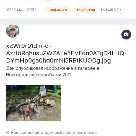
(и ещё 5 )
15 мая, 2022
новфишинг
novfishing
xZWr9r01dm-d-
AzrtoRqhusuZWZALe5FVFdn0ATgD4LHQ-
DYmHp0ga0hd0mNi5RBtKUODg.jpg
Дэн
опубликовал изображение в галерее в
Новгородские порыбалки 2011
© Новгородский форум рыбаков и охотников