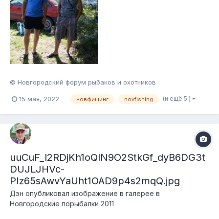
© Новгородский форум рыбаков и охотников
(и ещё 5 )
15 мая, 2022
новфишинг
novfishing
uuCuF_l2RDjKh1oQlN9O2StkGf_dyB6DG3t
DUJLJHVc-
PIz65sAwvYaUht1OAD9p4s2mqQ.jpg
Дэн
опубликовал изображение в галерее в
Новгородские порыбалки 2011