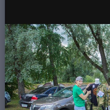
20210625-IMG_0276.jpg
Автор
Дэн
27 июня, 2021
339 просмотров
Просмотр из