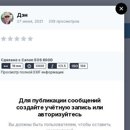
×
Регистрация
Уже зарегистрированы? Войти
Дэн
27 июня, 2021
339 просмотров
ний
Больше
Непрочитанное
Сделано с Canon EOS 600D
f
ISO
18 mm
1/400
f/3.5
100
Просмотр полной EXIF информации
Для публикации сообщений
создайте учётную запись или
авторизуйтесь
Вы должны быть пользователем, чтобы оставить