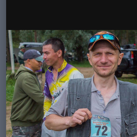
20210625-IMG_0208.jpg
Автор
Дэн
27 июня, 2021
385 просмотров
Просмотр из