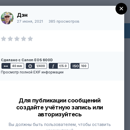
×
Регистрация
Уже зарегистрированы? Войти
Дэн
27 июня, 2021
385 просмотров
ний
Больше
Непрочитанное
Сделано с Canon EOS 600D
f
ISO
40 mm
1/400
f/5.0
100
Просмотр полной EXIF информации
Для публикации сообщений
создайте учётную запись или
авторизуйтесь
Вы должны быть пользователем, чтобы оставить