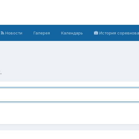
Новости
Галерея
Календарь
История соревнов
.