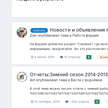
Новости и объявления
новости
Дэн
опубликовал тема в
Работа форума
На форуме добавлен раздел "Справка", где мож
информацию, предлагайте. ЗЫ: кто располагает 
9 июля, 2014
10 ответов
фору
6
Отчеты:Зимний сезон 2014-2015
Ant
опубликовал тема в
Вести с водоёмов
В этой теме можно писать отчеты с зимней рыбалки
%D0%BE%D1%82%D1%87%D0%B5%D1%82%D1%8
Сезон 2013 http://novfishing.ru/forum/inde...
19 октября, 2014
1 002 ответа
4