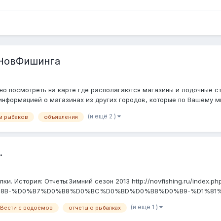
 НовФишинга
но посмотреть на карте где располагаются магазины и лодочные с
информацией о магазинах из других городов, которые по Вашему мн
(и ещё 2 )
м рыбаков
объявления
.
. История: Отчеты:Зимний сезон 2013 http://novfishing.ru/index.php
B-%D0%B7%D0%B8%D0%BC%D0%BD%D0%B8%D0%B9-%D1%81%D0%
(и ещё 1 )
Вести с водоёмов
отчеты о рыбалках