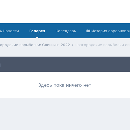
Новости
Галерея
Календарь
История соревнова
ородские порыбалки: Спиннинг 2022
новгородские порыбалки спи
)
Здесь пока ничего нет