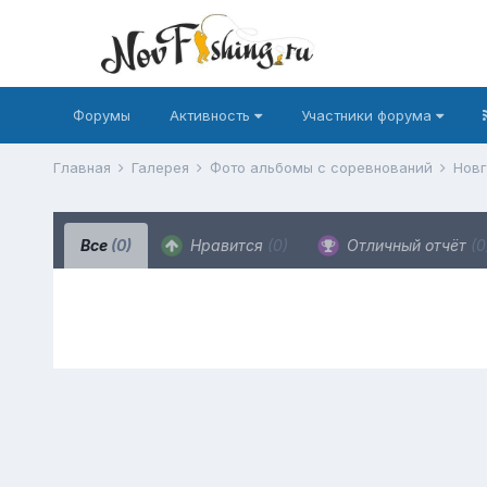
Форумы
Активность
Участники форума
Главная
Галерея
Фото альбомы с соревнований
Новг
Все
(0)
Нравится
(0)
Отличный отчёт
(0