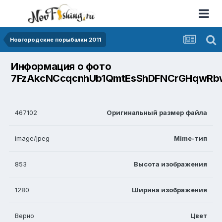
Новгородские порыбалки 2011
Информация о фото
7FzAkcNCcqcnhUb1QmtEsShDFNCrGHqwRbwp
467102
Оригинальный размер файла
image/jpeg
Mime-тип
853
Высота изображения
1280
Ширина изображения
Верно
Цвет