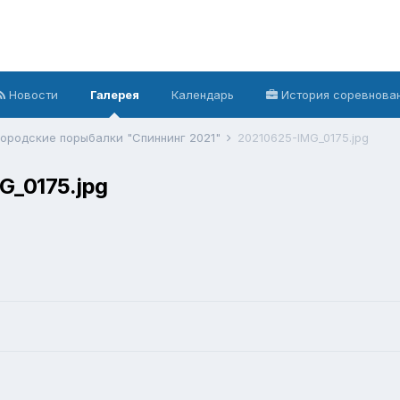
Новости
Галерея
Календарь
История соревнова
ородские порыбалки "Спиннинг 2021"
20210625-IMG_0175.jpg
G_0175.jpg