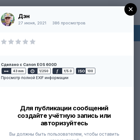
×
Регистрация
Уже зарегистрированы? Войти
Дэн
27 июня, 2021
386 просмотров
ний
Больше
Непрочитанное
Сделано с Canon EOS 600D
f
ISO
43 mm
1/250
f/5.0
100
Просмотр полной EXIF информации
Для публикации сообщений
создайте учётную запись или
авторизуйтесь
Вы должны быть пользователем, чтобы оставить