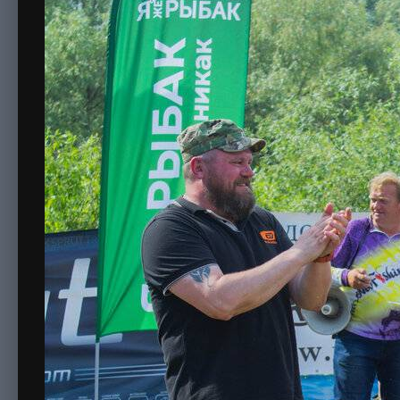
20210626-IMG_0433.jpg
Автор
Дэн
27 июня, 2021
386 просмотров
Просмотр из