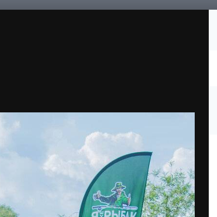
Подписчики
0
Новости
Галерея
Календарь
История соревнова
ородские порыбалки "Спиннинг 2021"
20210626-IMG_0433.jpg