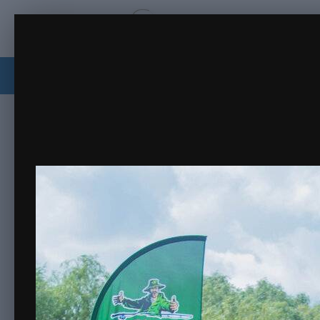
20210626-IMG_0433.jpg
Форумы
Активность
Участники форума
Главная
Галерея
Фото альбомы с соревнований
Новг