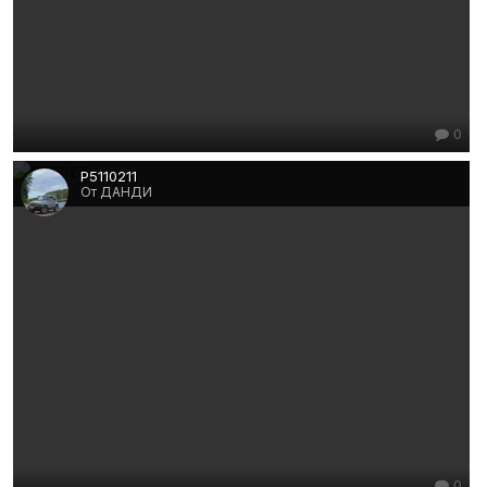
0
P5110211
От ДАНДИ
0