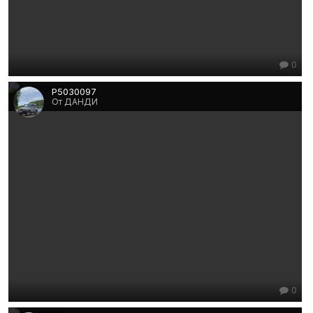
0
P5030097
От ДАНДИ
0