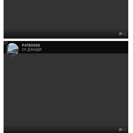
0
P4190066
От ДАНДИ
0