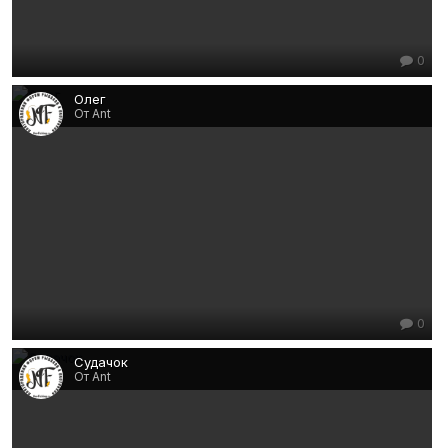
0
Олег
От Ant
0
Судачок
От Ant