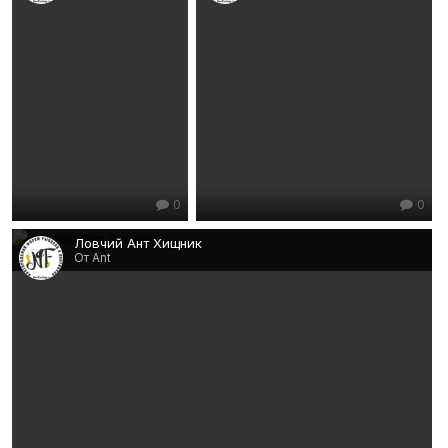
0
0
Ловчий Ант Хищник
От Ant