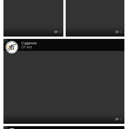
0
0
Судачок
От Ant
0