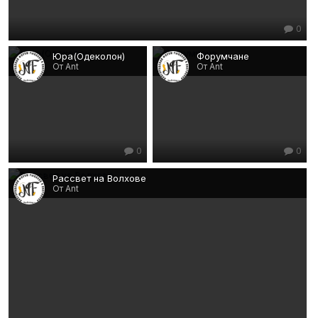
0
Юра(Одеколон)
Форумчане
От Ant
От Ant
0
0
Рассвет на Волхове
От Ant