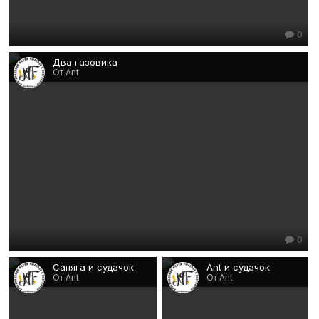
0
Два газовика
От Ant
0
Саняга и судачок
Ant и судачок
От Ant
От Ant