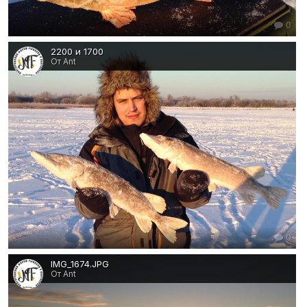
0
2200 и 1700
От Ant
0
IMG_1674.JPG
От Ant