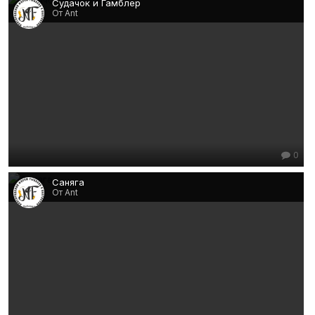
Судачок и Гамблер
От Ant
0
Саняга
От Ant