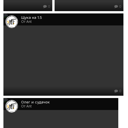
0
0
Щука на 1.5
От Ant
0
Олег и судачок
От Ant