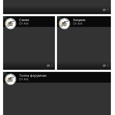
0
Санек
Хищник
От Ant
От Ant
0
0
Толпа форумчан
От Ant