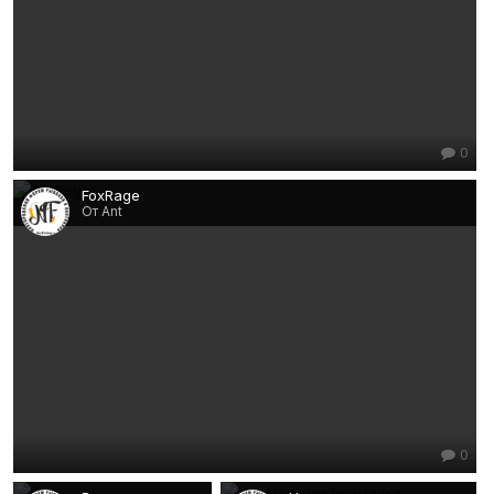
0
FoxRage
От Ant
0