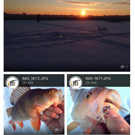
0
IMG_1672.JPG
IMG-1671.JPG
От Ant
От Ant
0
0