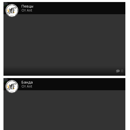
Певцы
От Ant
0
Банда
От Ant