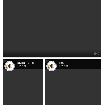
0
щука на 1.5
Язь
От Ant
От Ant