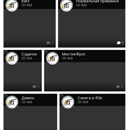
Bars
Нормальная приманка
От Ant
От Ant
0
1
Судачок
МистикФрог
От Ant
От Ant
0
0
Димон
Саняга и ЯЗЬ
От Ant
От Ant