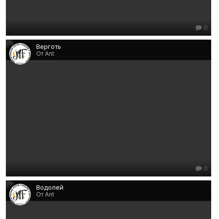
0
Верготь
От Ant
0
Водолей
От Ant