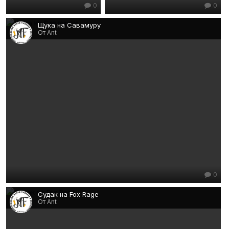
0
0
Щука на Савамуру
От Ant
0
Судак на Fox Rage
От Ant