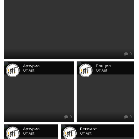
0
Артурио
Прицел
От Ant
От Ant
0
0
Артурио
Бегемот
От Ant
От Ant