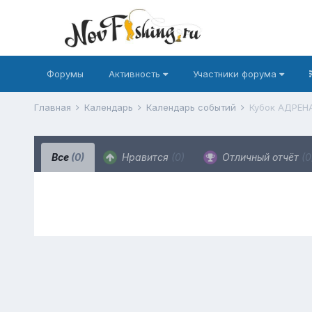
Форумы
Активность
Участники форума
Главная
Календарь
Календарь событий
Кубок АДРЕН
Все
(0)
Нравится
(0)
Отличный отчёт
(0