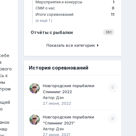
Мероприятия и конкурсы
1
СМИ о нас
0
Итоги соревнований
11
(и ещё 1 )
Отчёты с рыбалки
351
Показать все категории
 себе
а
История соревнований
зового
сь к
ины
Новгородские порыбалки:
0
Утром
Спиннинг 2022
Автор
Дэн
ующей
27 июня, 2022
го
Новгородские порыбалки
0
манок
"Спиннинг 2021"
Автор
Дэн
 наш
27 июня, 2021
ок