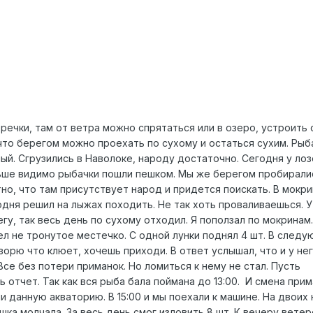
 речки, там от ветра можно спрятаться или в озеро, устроить
 что берегом можно проехать по сухому и остаться сухим. Рыб
ный. Сгрузились в Наволоке, народу достаточно. Сегодня у ло
льше видимо рыбачки пошли пешком. Мы же берегом пробирали
но, что там присутствует народ и придется поискать. В мокр
одня решил на лыжах походить. Не так хоть проваливаешься. 
у, так весь день по сухому отходил. Я поползал по мокринам.
ел не тронутое местечко. С одной лунки поднял 4 шт. В след
ворю что клюет, хочешь приходи. В ответ услышал, что и у не
Все без потери приманок. Но ломиться к нему не стал. Пусть
 отчет. Так как вся рыба бала поймана до 13:00. И смена при
 данную акваторию. В 15:00 и мы поехали к машине. На двоих
ышка молчала. За весь день смог изловить 8 шт. К вечеру ветер