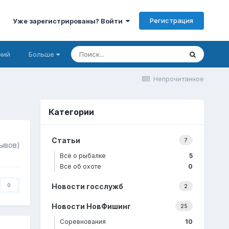
Регистрация
Уже зарегистрированы? Войти
ний
Больше
Непрочитанное
Категории
Статьи
7
зывов)
Всё о рыбалке
5
Всё об охоте
0
Новости госслужб
0
2
Новости НовФишинг
25
Соревнования
10