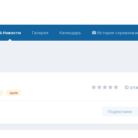
Новости
Галерея
Календарь
История соревнова
(0 от
щука
Подписчики