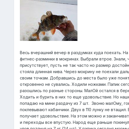
Весь вчерашний вечер в раздумках куда поехать. На
фитнес-разминки в мокринах. Выбрали втрое. Знали,
присутствует, пусть не так часто но размер достой
стояла длинная нива. Через мокрину не поехали да
своим точкам. Добравшись до места было уже понят
откровенно не сувались. Ходили ножками. Папик сег
разошлись по разные стороны. МалОй остался в берег
Ходить и бурить в них то еще удовольствие. Но наш
попадаю на мини раздачу из 7 шт. Звоню малОму, го
поклевывают кабанчики. Двух в 110 лунку не втащил. 
получает удовольствие. На этом можно и заканчивать
и переходы все впустую. Народ еще раньше покинули
улов потянул на 7 кг (24 шт). У папика сегодня морм