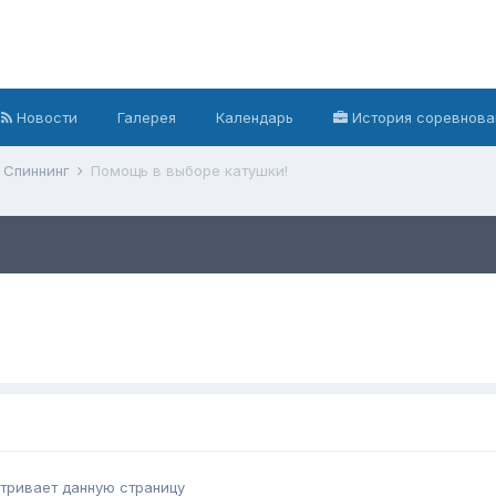
Новости
Галерея
Календарь
История соревнова
Спиннинг
Помощь в выборе катушки!
)
тривает данную страницу