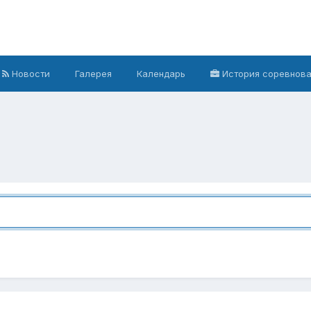
Новости
Галерея
Календарь
История соревнов