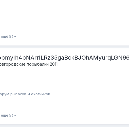
и ещё 5 )
bmyIh4pNArrILRz35gaBckBJOhAMyurqLGN96Y
овгородские порыбалки 2011
орум рыбаков и охотников
и ещё 5 )