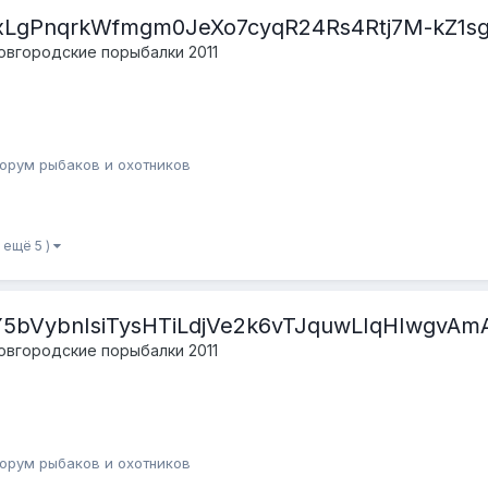
xLgPnqrkWfmgm0JeXo7cyqR24Rs4Rtj7M-kZ1sg
овгородские порыбалки 2011
орум рыбаков и охотников
и ещё 5 )
bVybnIsiTysHTiLdjVe2k6vTJquwLIqHIwgvAmA
овгородские порыбалки 2011
орум рыбаков и охотников