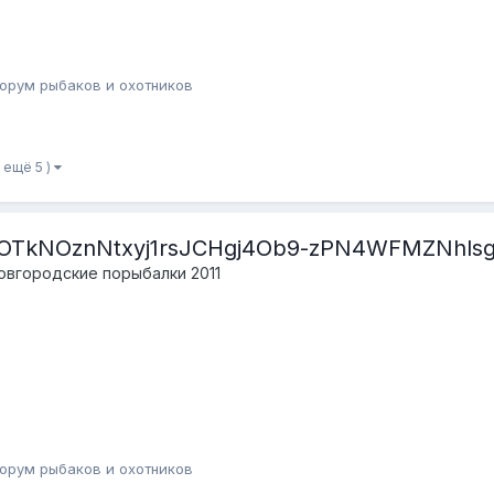
орум рыбаков и охотников
и ещё 5 )
TkNOznNtxyj1rsJCHgj4Ob9-zPN4WFMZNhlsgt
овгородские порыбалки 2011
орум рыбаков и охотников