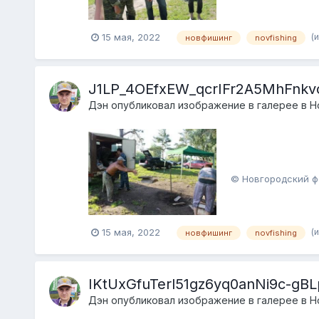
(
15 мая, 2022
новфишинг
novfishing
J1LP_4OEfxEW_qcrIFr2A5MhFnk
Дэн
опубликовал изображение в галерее в
Н
© Новгородский ф
(
15 мая, 2022
новфишинг
novfishing
IKtUxGfuTerl51gz6yq0anNi9c-gB
Дэн
опубликовал изображение в галерее в
Н