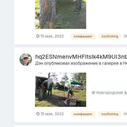
(
15 мая, 2022
новфишинг
novfishing
hq2ESNmenvMHFItslk4kM9UI3nb
Дэн
опубликовал изображение в галерее в
Н
© Новгородский ф
(
15 мая, 2022
новфишинг
novfishing