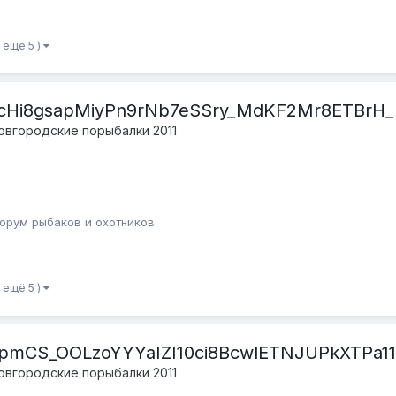
и ещё 5 )
vcHi8gsapMiyPn9rNb7eSSry_MdKF2Mr8ETBrH_
овгородские порыбалки 2011
орум рыбаков и охотников
и ещё 5 )
LpmCS_OOLzoYYYaIZI10ci8BcwlETNJUPkXTPa11
овгородские порыбалки 2011