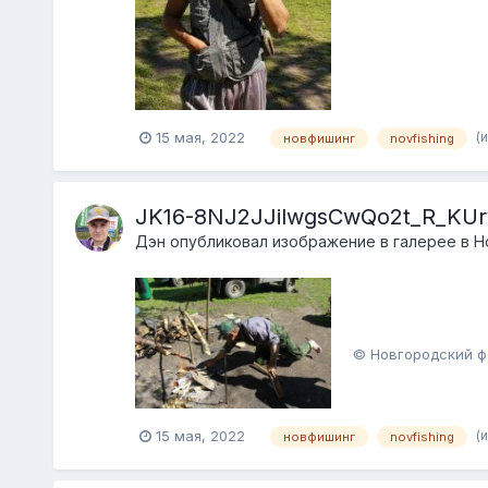
(
15 мая, 2022
новфишинг
novfishing
JK16-8NJ2JJilwgsCwQo2t_R_KUr
Дэн
опубликовал изображение в галерее в
Н
© Новгородский ф
(
15 мая, 2022
новфишинг
novfishing