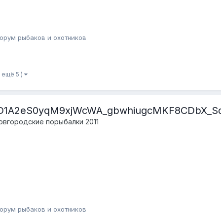
орум рыбаков и охотников
и ещё 5 )
D1A2eS0yqM9xjWcWA_gbwhiugcMKF8CDbX_Sd
овгородские порыбалки 2011
орум рыбаков и охотников