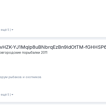
и ещё 5 )
vHZK-YJ1Mqlp8uBNbrqEzBn9IdOtTM-fGHHSP6
овгородские порыбалки 2011
орум рыбаков и охотников
и ещё 5 )