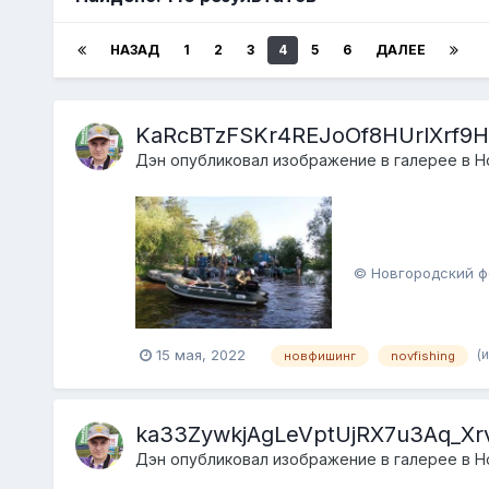
НАЗАД
1
2
3
4
5
6
ДАЛЕЕ
KaRcBTzFSKr4REJoOf8HUrlXrf9H
Дэн
опубликовал изображение в галерее в
Н
© Новгородский ф
(
15 мая, 2022
новфишинг
novfishing
ka33ZywkjAgLeVptUjRX7u3Aq_Xr
Дэн
опубликовал изображение в галерее в
Н