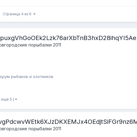
Страница 4 из 6
puxgVhGoOEk2Lzk76arXbTnB3hxD28ihqYI5AeH
овгородские порыбалки 2011
орум рыбаков и охотников
и ещё 5 )
vgPdcwvWEtk6XJzDKXEMJx4OEdjtSiFGr9nz6M
овгородские порыбалки 2011