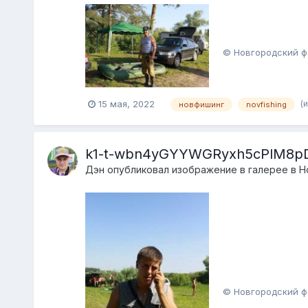
© Новгородский ф
(
15 мая, 2022
новфишинг
novfishing
k1-t-wbn4yGYYWGRyxh5cPlM8p
Дэн
опубликовал изображение в галерее в
Н
© Новгородский ф