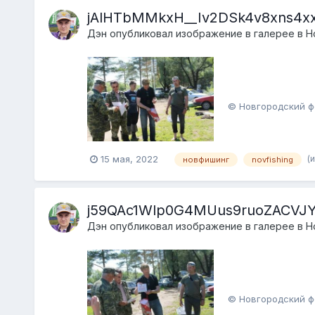
jAlHTbMMkxH__Iv2DSk4v8xns4x
Дэн
опубликовал изображение в галерее в
Н
© Новгородский ф
(
15 мая, 2022
новфишинг
novfishing
j59QAc1Wlp0G4MUus9ruoZACVJY5
Дэн
опубликовал изображение в галерее в
Н
© Новгородский ф