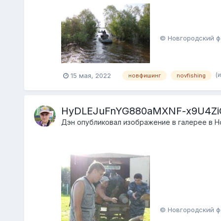
© Новгородский ф
(
15 мая, 2022
новфишинг
novfishing
HyDLEJuFnYG880aMXNF-x9U4ZiO
Дэн
опубликовал изображение в галерее в
Н
© Новгородский ф