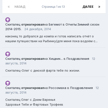
НАЗАД
Страница 1 из 13
ДАЛЕЕ
Скиталец
отреагировал
на
Бегемот
в
Отчеты:Зимний сезон
2014-2015.
24 декабря, 2014
наконец то добрался до компа и готов написать отчёт о
нашем путешествии на Рыбинку(для меня пока водоём с...
Скиталец
отреагировал
на
Хищник...
в
Поздравления
12
августа, 2014
Скиталец-Олег с днюхой фарта тебе по жизни.
Скиталец
отреагировал
на
Россомаха
в
Поздравления
12
августа, 2014
Скиталец Олег с Днем Варенья
Здоровья Тебе и Фартовых Трофеев