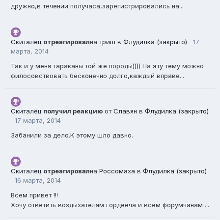
дружно,в течении получаса,зарегистрировались на...
Скиталец
отреагировал
на
триш
в
Флудилка (закрыто)
17
марта, 2014
Так и у меня тараканы той же породы)))) На эту тему можно
филосовствовать бесконечно долго,каждый вправе...
Скиталец
получил реакцию
от
Славян
в
Флудилка (закрыто)
17 марта, 2014
Забанили за дело.К этому шло давно.
Скиталец
отреагировал
на
Россомаха
в
Флудилка (закрыто)
16 марта, 2014
Всем привет !!!
Хочу ответить воздыхателям гордееча и всем форумчанам ...