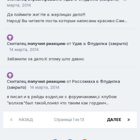
марта, 2014
Да поймите же! Не в жерлицах дело!!!
Народ! Вы читаете посты которые написаны красиво.Сам...
Скиталец
получил реакцию
от
Удав
в
Флудилка (закрыто)
14 марта, 2014
Забанили за дело.К этому шло давно.
Скиталец
получил реакцию
от
Россомаха
в
Флудилка
(закрыто)
14 марта, 2014
я писал и в рейды ездил,не с форумчанами,с клубом
"волхов"был такой,понял что таким как гордеич...
НАЗАД
Страница 1 из 13
ДАЛЕЕ