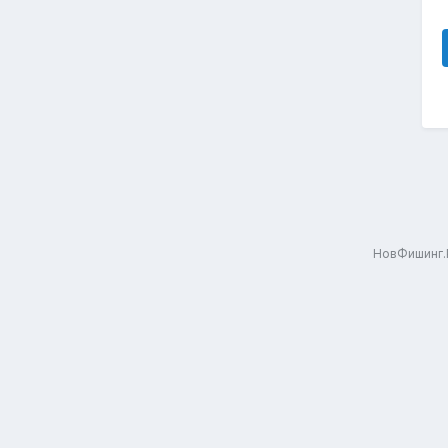
НовФишинг.Р