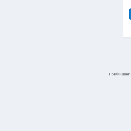
НовФишинг.Р