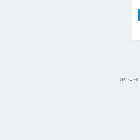
НовФишинг.Р