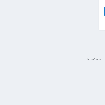
НовФишинг.Р