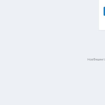
НовФишинг.Р