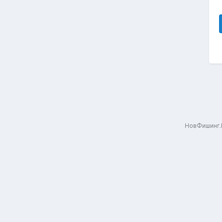
НовФишинг.Р