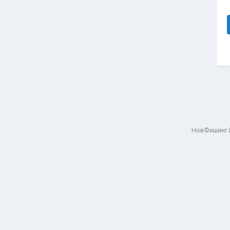
НовФишинг.Р