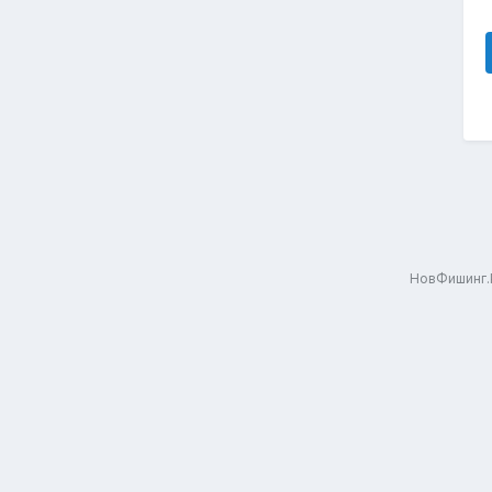
НовФишинг.Р