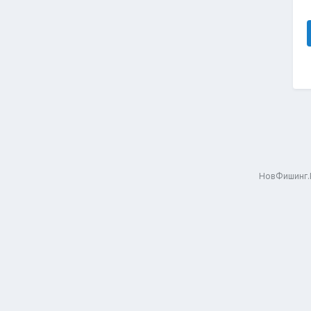
НовФишинг.Р