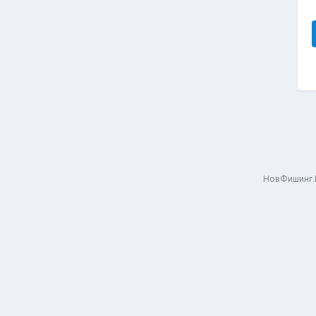
НовФишинг.Р