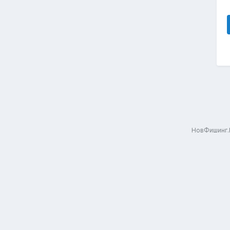
НовФишинг.Р