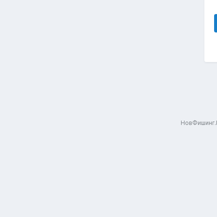
НовФишинг.Р